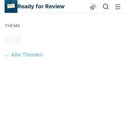
Direkt zum Inhalt
Ready for Review
THEMA
did
← Alle Themen