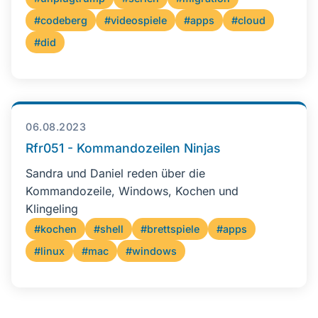
#codeberg
#videospiele
#apps
#cloud
#did
06.08.2023
Rfr051 - Kommandozeilen Ninjas
Sandra und Daniel reden über die
Kommandozeile, Windows, Kochen und
Klingeling
#kochen
#shell
#brettspiele
#apps
#linux
#mac
#windows