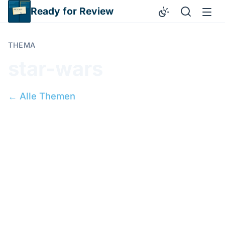
Direkt zum Inhalt
Ready for Review
THEMA
star-wars
← Alle Themen