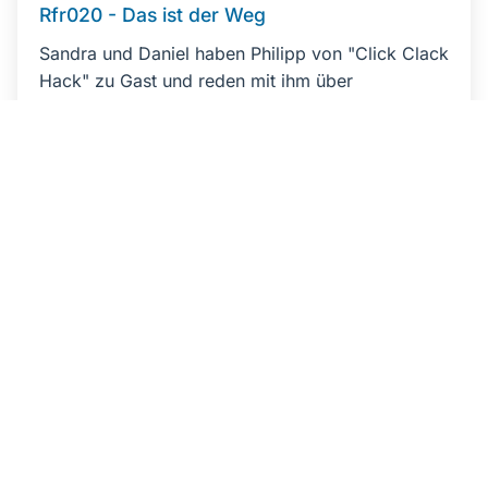
Rfr020 - Das ist der Weg
Sandra und Daniel haben Philipp von "Click Clack
Hack" zu Gast und reden mit ihm über
mechanische Tastaturen und andere nerdige
Hobbies.
#star-trek
#star-wars
#comics
#brettspiele
#mechanische-tastaturen
Podcast hören
RSS Feed
Apple Podcasts