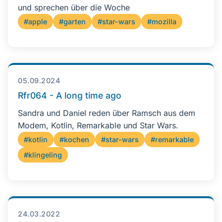
und sprechen über die Woche
#apple
#garten
#star-wars
#mozilla
05.09.2024
Rfr064 - A long time ago
Sandra und Daniel reden über Ramsch aus dem
Modem, Kotlin, Remarkable und Star Wars.
#kotlin
#kochen
#star-wars
#remarkable
#klingeling
24.03.2022