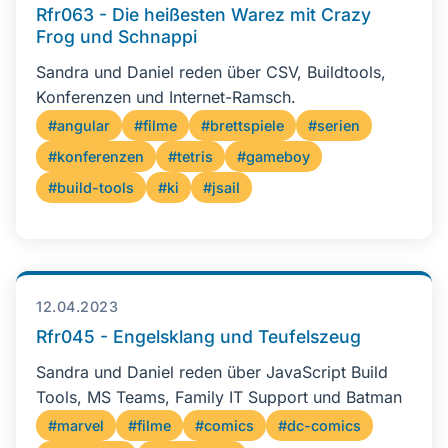
Rfr063 - Die heißesten Warez mit Crazy
Frog und Schnappi
Sandra und Daniel reden über CSV, Buildtools,
Konferenzen und Internet-Ramsch.
#angular
#filme
#brettspiele
#serien
#konferenzen
#tetris
#gameboy
#build-tools
#ki
#jsail
12.04.2023
Rfr045 - Engelsklang und Teufelszeug
Sandra und Daniel reden über JavaScript Build
Tools, MS Teams, Family IT Support und Batman
#marvel
#filme
#comics
#dc-comics