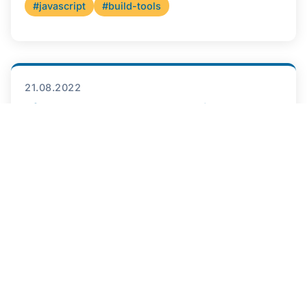
#javascript
#build-tools
21.08.2022
Rfr029 - Das MS Teams der Build Tools
Sandra und Daniel reden über die Cloud, neue
Kollegen, Build-Tools und Brettspiele.
#build-tools
#cloud
#brettspiele
#kochen
#pair-programming
Podcast hören