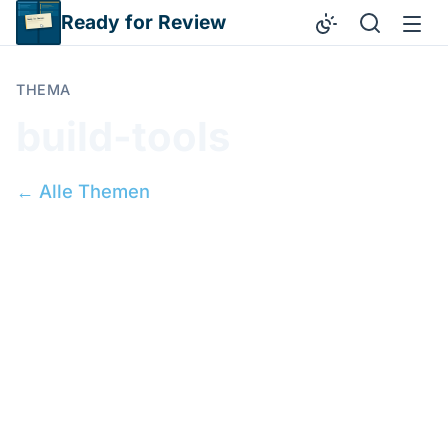
Direkt zum Inhalt
Ready for Review
THEMA
build-tools
← Alle Themen