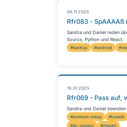
06.11.2025
Rfr083 - SpAAAAß 
Sandra und Daniel reden üb
Source, Python und React.
#backup
#android
#re
16.01.2025
Rfr069 - Pass auf,
Sandra und Daniel beenden
#podcast-setup
#tuxedo
#dc-comics
#maven