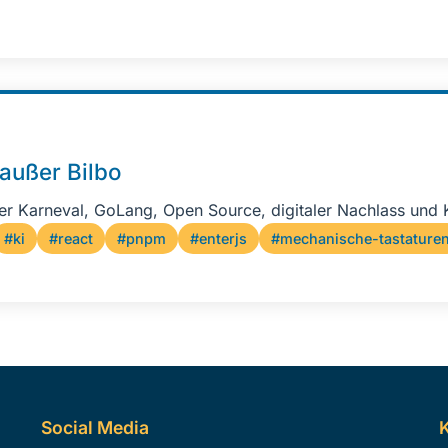
 außer Bilbo
er Karneval, GoLang, Open Source, digitaler Nachlass und
#ki
#react
#pnpm
#enterjs
#mechanische-tastature
Social Media
K