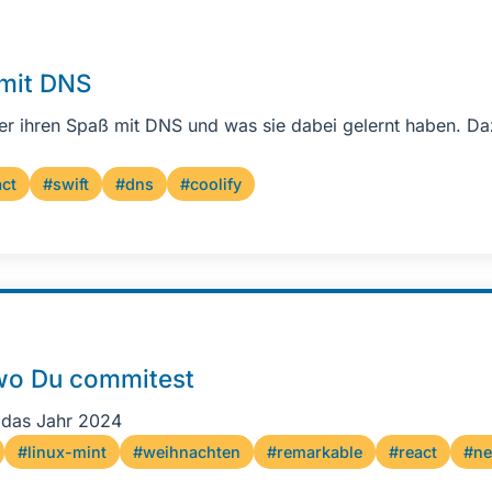
mit DNS
er ihren Spaß mit DNS und was sie dabei gelernt haben. Da
act
#swift
#dns
#coolify
 wo Du commitest
 das Jahr 2024
#linux-mint
#weihnachten
#remarkable
#react
#ne