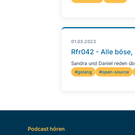
01.03.2023
Rfr042 - Alle böse,
Sandra und Daniel reden üb
#golang
#open-source
Podcast hören