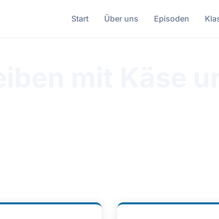
Start
Über uns
Episoden
Kla
iben mit Käse u