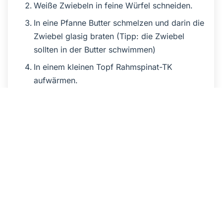
Weiße Zwiebeln in feine Würfel schneiden.
In eine Pfanne Butter schmelzen und darin die
Zwiebel glasig braten (Tipp: die Zwiebel
sollten in der Butter schwimmen)
In einem kleinen Topf Rahmspinat-TK
aufwärmen.
Wenn die Kartoffel fertig sind, die Butter mit
dem Zwiebel reingeben und die Kartoffel
stampfen.
In einer Pfanne Spiegelei machen.
Dazu schmeckt am besten Kefir.