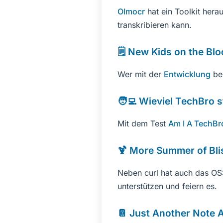
Olmocr
hat ein Toolkit her
transkribieren kann.
🗒️ New Kids on the Bl
Wer mit der
Entwicklung
bei
🧑‍💻 Wieviel TechBro s
Mit dem Test
Am I A TechBr
🍹 More Summer of Bli
Neben curl hat auch das OS
unterstützen und feiern es.
📔 Just Another Note 