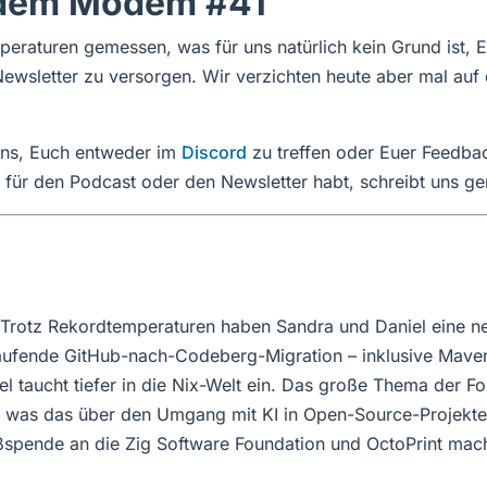
dem Modem #41
aturen gemessen, was für uns natürlich kein Grund ist, Eu
wsletter zu versorgen. Wir verzichten heute aber mal auf 
 uns, Euch entweder im
Discord
zu treffen oder Euer Feedba
ür den Podcast oder den Newsletter habt, schreibt uns ger
uf: Trotz Rekordtemperaturen haben Sandra und Daniel eine
laufende GitHub-nach-Codeberg-Migration – inklusive Maven
l taucht tiefer in die Nix-Welt ein. Das große Thema der Fol
 was das über den Umgang mit KI in Open-Source-Projekte
oßspende an die Zig Software Foundation und OctoPrint ma