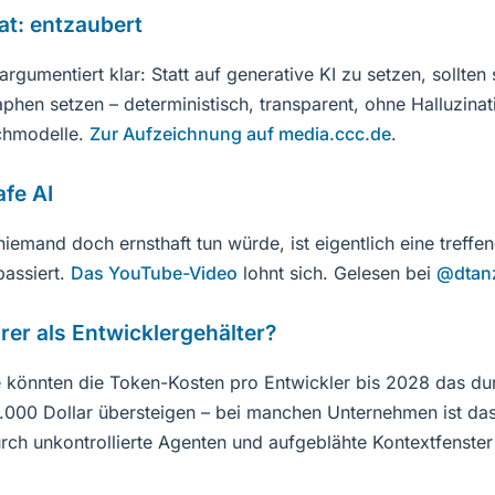
at: entzaubert
gumentiert klar: Statt auf generative KI zu setzen, sollten
hen setzen – deterministisch, transparent, ohne Halluzinat
chmodelle.
Zur Aufzeichnung auf media.ccc.de
.
afe AI
niemand doch ernsthaft tun würde, ist eigentlich eine treff
passiert.
Das YouTube-Video
lohnt sich. Gelesen bei
@dtan
rer als Entwicklergehälter?
 könnten die Token-Kosten pro Entwickler bis 2028 das dur
.000 Dollar übersteigen – bei manchen Unternehmen ist das
urch unkontrollierte Agenten und aufgeblähte Kontextfenst