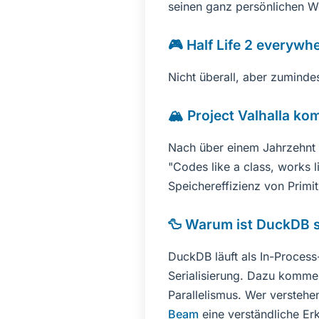
seinen ganz persönlichen We
🎮 Half Life 2 everywh
Nicht überall, aber zuminde
🏔️ Project Valhalla k
Nach über einem Jahrzehnt E
"Codes like a class, works l
Speichereffizienz von Primi
🦆 Warum ist DuckDB s
DuckDB läuft als In-Process
Serialisierung. Dazu kommen
Parallelismus. Wer verstehe
Beam
eine verständliche Er