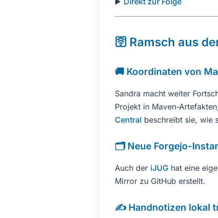
▶️
Direkt zur Folge
🛜 Ramsch aus d
🚚 Koordinaten von Ma
Sandra macht weiter Fortsch
Projekt in Maven-Artefakten
Central
beschreibt sie, wie 
🗂️ Neue Forgejo-Insta
Auch der
iJUG
hat eine eig
Mirror zu GitHub erstellt.
✍️ Handnotizen lokal t