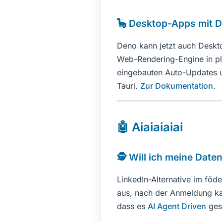
🦕 Desktop-Apps mit 
Deno kann jetzt auch Desk
Web-Rendering-Engine in pla
eingebauten Auto-Updates un
Tauri.
Zur Dokumentation
.
🤖 Aiaiaiaiai
🕵️ Will ich meine Da
LinkedIn-Alternative im föd
aus, nach der Anmeldung ka
dass es
AI Agent Driven
ges