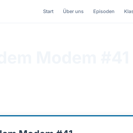
Start
Über uns
Episoden
Kla
 dem Modem #41