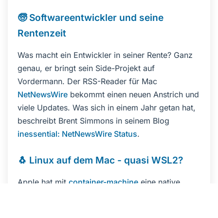
🧓 Softwareentwickler und seine
Rentenzeit
Was macht ein Entwickler in seiner Rente? Ganz
genau, er bringt sein Side-Projekt auf
Vordermann. Der RSS-Reader für Mac
NetNewsWire
bekommt einen neuen Anstrich und
viele Updates. Was sich in einem Jahr getan hat,
beschreibt Brent Simmons in seinem Blog
inessential: NetNewsWire Status
.
🐧 Linux auf dem Mac - quasi WSL2?
Apple hat mit
container-machine
eine native
Möglichkeit geschaffen, eine persistente Linux-
Umgebung auf dem Mac zu betreiben. Für alle,