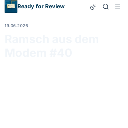
Direkt zum Inhalt
Ready for Review
19.06.2026
Ramsch aus dem
Modem #40