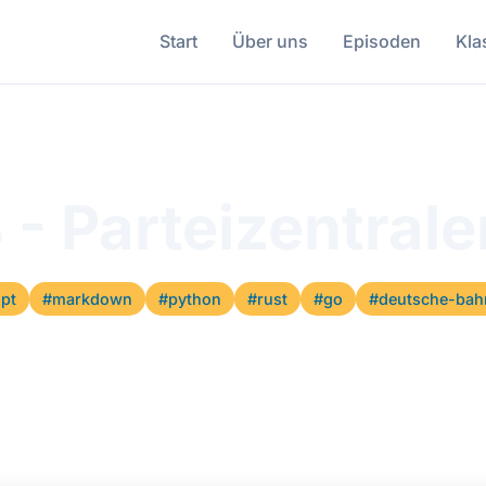
Start
Über uns
Episoden
Kla
 - Parteizentral
ipt
#markdown
#python
#rust
#go
#deutsche-bah