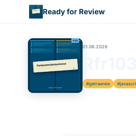
Direkt zum Inhalt
Ready for Review
01.06.2026
Rfr103
#getraenke
#javascr