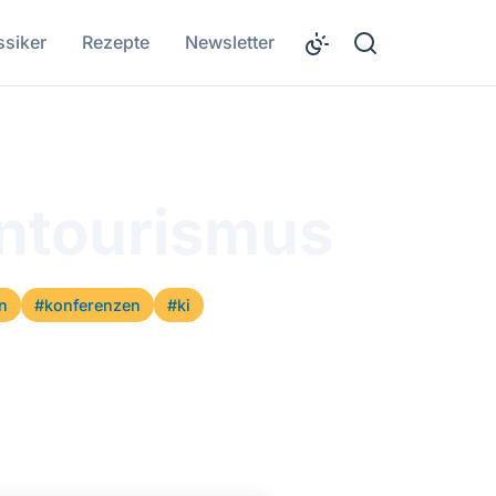
ssiker
Rezepte
Newsletter
entourismus
n
#konferenzen
#ki