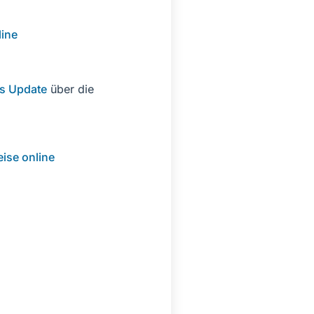
line
es Update
über die
eise online