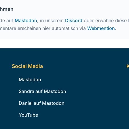
nehmen
ode auf
Mastodon
, in unserem
Discord
oder erwähne diese 
entare erscheinen hier automatisch via
Webmention
.
Social Media
K
Mastodon
Sandra auf Mastodon
Daniel auf Mastodon
YouTube